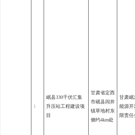
甘肃省定西
岷县330千伏汇集
甘肃岷
市岷县闾井
1
升压站工程建设项
能源开
镇草地村东
目
限责任
侧约4km处