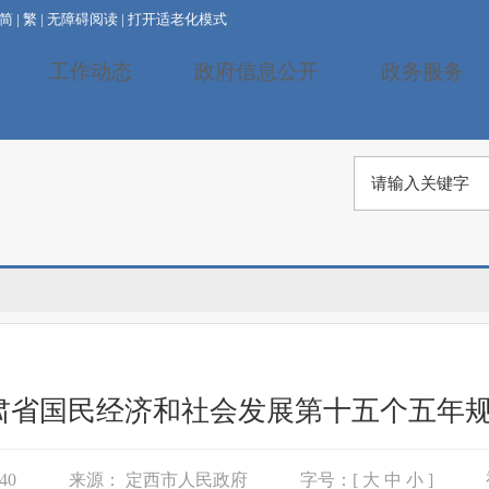
简
|
繁
|
无障碍阅读
|
打开适老化模式
工作动态
政府信息公开
政务服务
肃省国民经济和社会发展第十五个五年规
 40
来源：
定西市人民政府
字号：[
大
中
小
]