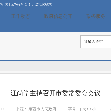
简
|
繁
|
无障碍阅读
|
打开适老化模式
工作动态
政府信息公开
政务服务
汪尚学主持召开市委常委会会议
 09
来源：
定西市人民政府
字号：[
大
中
小
]