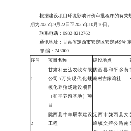
根据建设项目环境影响评价审批程序的有关规
期为2025年9月22日至2025年10月10日。
联系电话：0932-8212762
通讯地址：甘肃省定西市安定区安定路9号 
邮 编：743000
序号
项目名称
建设地点
甘肃利云达农牧有限
陇西县和平乡黄
1
公司5万头现代化规
寨村吉家湾社
模化养猪场建设项目
（和平养殖基地）项
目
陇西县牛羊屠宰建设
定西市陇西县文
2
工程
峰镇文殪公路南